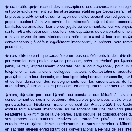
�aux motifs qu�il ressort des transcriptions des conversations enregist
ont porté exclusivement sur les attestations établies par Sébastien Y... et 
le procès prud�homal et sur la façon dont elles avaient été rédigées et 
propos touchant à la vie privée des intéressés, c�est-à-dire concerna
familiales ou amicales, leur vie conjugale ou sentimentale, leur vie physi
santé, n�a été retranscrit ; dès lors, ces captations de conversations ne p
à la vie privée de ces interlocuteurs même si c�est à leur insu qu�i
conversations ; à défaut d�élément intentionnel, le prévenu sera renv
poursuite ;
�alors, d�une part, que caractérise en tous ses éléments le délit d�attei
par captation des paroles d�une personne, prévu et réprimé par l�art
pénal, le fait, expressément constaté par la cour d�appel, pour un s
téléphoner à ses anciens collègues, auteurs d�attestations produit
prud�homal, à leur domicile, sur leur ligne téléphonique personnelle, sur 
et de leur demander des renseignements sur les circonstances de la
attestations, à titre amical et personnel, en enregistrant sciemment les pro
�alors, d�autre part, que l�arrêt, qui constatait que Mikaël Z... avait 
consentement de ses interlocuteurs, des paroles prononcées à titre privé 
qui caractérisait l�élément matériel du délit de l�article 226-1 du Code
exclure tout élément intentionnel en se fondant sur une définition pur
l�atteinte à l�intimité de la vie privée, sans déduire les conséquences 
ses propres constatations relatives au caractère privé et confide
enregistrées à l�insu de ses interlocuteurs, et sans rechercher si Mikaël Z
en sachant qu�en enregistrant ces conversations à l�insu de ses interlo