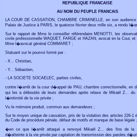
REPUBLIQUE FRANCAISE
AU NOM DU PEUPLE FRANCAIS
LA COUR DE CASSATION, CHAMBRE CRIMINELLE, en son audience pu
Palais de Justice à PARIS, le quatorze février deux mille six, a rendu l�ar
Sur le rapport de Mme le conseiller référendaire MENOTTI, les observat
civile professionnelle WAQUET, FARGE et HAZAN, avocat en la Cour, et 
Mme l�avocat général COMMARET ;
Statuant sur le pourvoi formé par :
- X... Christian,
- Y... Sébastien,
- LA SOCIETE SOCAELEC, parties civiles,
contre l�arrêt de la cour d�appel de PAU, chambre correctionnelle, en da
qui les a déboutés de leurs demandes après relaxe de Mikaël Z... du 
l�intimité de la vie privée ;
Vu le mémoire produit, commun aux demandeurs ;
Sur le moyen unique de cassation, pris de la violation des articles 226-1
du Code de procédure pénale, défaut de motifs et manque de base légale 
�en ce que l�arrêt attaqué a renvoyé Mikaël Z... des fins de la 
d�atteinte à la vie privée par captation de transmission des paroles d�u