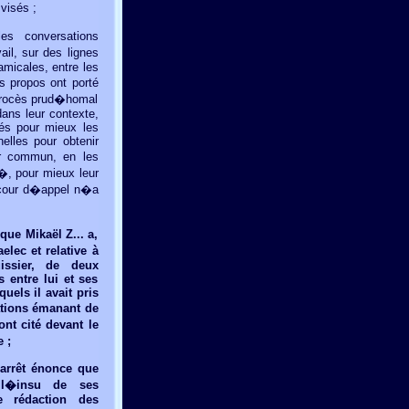
visés ;
es conversations
ail, sur des lignes
amicales, entre les
s propos ont porté
e procès prud�homal
ans leur contexte,
sés pour mieux les
elles pour obtenir
ur commun, en les
�, pour mieux leur
a cour d�appel n�a
que Mikaël Z... a,
lec et relative à
issier, de deux
 entre lui et ses
quels il avait pris
tations émanant de
ont cité devant le
 ;
�arrêt énonce que
à l�insu de ses
e rédaction des