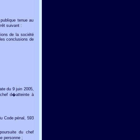
blique tenue au
rêt suivant :
ions de la société
les conclusions de
te du 9 juin 2005,
chef d�atteinte à
 du Code pénal, 593
;
poursuite du chef
ne personne ;