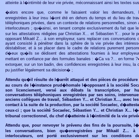
atteinte à l�intimité de leur vie privée, méconnaissant ainsi les textes sus
�alors encore que, comme le faisaient valoir les demandeurs, l
enregistrées à leur insu l�ont été en dehors du temps et du lieu de trav
téléphoniques privées, dans un contexte de relations personnelles, sinon 
interlocuteurs ; qu�ainsi, en tenant compte exclusivement du fait que le
sur les attestations rédigées par Christian X... et Sébastien Y... pour l
opposant Mikaël Z... à son employeur, sans replacer ces conversations d
ayant consisté à pénétrer dans la sphère de la vie privée des intéres
déstabiliser, et à se placer dans le cadre de relations purement personn
d�eux qu�ils se dédisent des attestations fournies à leur employe
mettant en confiance par des formules banales : �Ca va ?... en forme ?
extorquer, sur un ton badin, des confidences enregistrées à leur insu, l
pu justifier légalement sa décision� ;
Attendu qu�il résulte de l�arrêt attaqué et des pièces de procédure 
au cours de l�instance prud�homale l�opposant à la société Socae
son licenciement, versé aux débats la transcription, par hu
conversations téléphoniques enregistrées par ses soins, intervenues
anciens collègues de travail, Sébastien Y... et Christian X..., avec les
contact à la suite de la production, par la société Socaelec, d�attes
ceux-ci ; que la société Socaelec, Sébastien Y... et Christian X... l�
tribunal correctionnel, du chef d�atteinte à l�intimité de la vie privée
Attendu que, pour renvoyer le prévenu des fins de la poursuite, l
les conversations, bien qu�enregistrées par Mikaël Z... 
interlocuteurs, ont porté exclusivement sur les conditions d