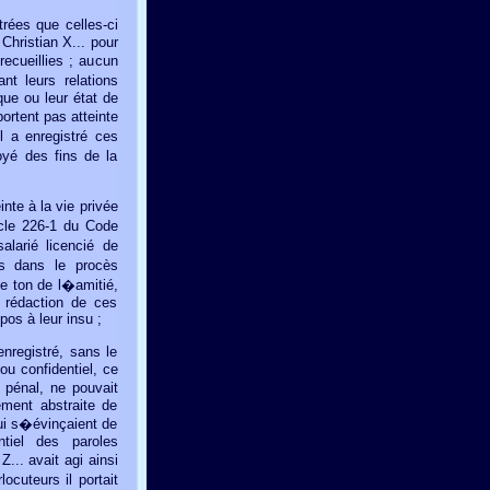
rées que celles-ci
Christian X... pour
recueillies ; aucun
nt leurs relations
que ou leur état de
ortent pas atteinte
l a enregistré ces
oyé des fins de la
nte à la vie privée
icle 226-1 du Code
alarié licencié de
es dans le procès
le ton de l�amitié,
 rédaction de ces
pos à leur insu ;
enregistré, sans le
ou confidentiel, ce
 pénal, ne pouvait
ement abstraite de
qui s�évinçaient de
ntiel des paroles
... avait agi ainsi
cuteurs il portait