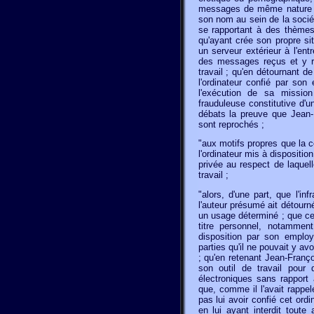
messages de même nature ; 
son nom au sein de la socié
se rapportant à des thèmes
qu'ayant crée son propre si
un serveur extérieur à l'entr
des messages reçus et y ré
travail ; qu'en détournant de
l'ordinateur confié par son
l'exécution de sa mission
frauduleuse constitutive d'u
débats la preuve que Jean-F
sont reprochés ;
"aux motifs propres que la 
l'ordinateur mis à disposition
privée au respect de laquel
travail ;
"alors, d'une part, que l'i
l'auteur présumé ait détourné
un usage déterminé ; que ce 
titre personnel, notammen
disposition par son employ
parties qu'il ne pouvait y avo
; qu'en retenant Jean-Françoi
son outil de travail pour
électroniques sans rapport 
que, comme il l'avait rappe
pas lui avoir confié cet ord
en lui ayant interdit toute 