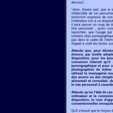
décision ;
"alors, d'autre part, que le
irréductible de vie personne
restriction expresse de son
l'ordinateur mis à sa disposi
il peut passer un coup de t
titre personnel ; qu'en con
reprochés, que l'usage par
certains sites pornographique
pas dans le cadre de l'intimi
d'appel a violé les textes su
Attendu que, pour déclare
énonce, par motifs adopt
disposition, pour les bes
connexion internet qu'il 
pornographique et pour s
photographies de même n
utilisait la messagerie o
des envois ou des récepti
alimentait et consultait, 
le site personnel à caractè
Attendu qu'en l'état de ce
ordinateur et la connexio
disposition, la cour d'app
conventionnelles invoquée
Qu'il s'ensuit que le moyen d