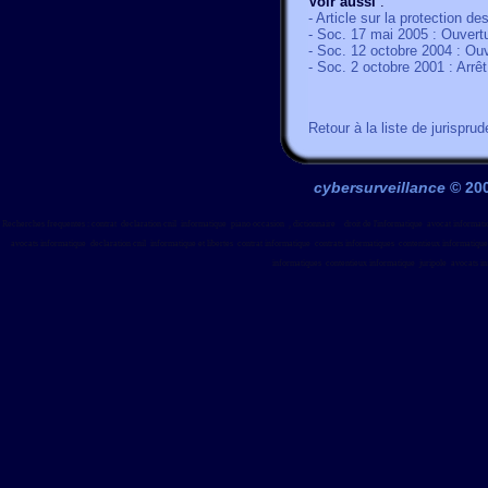
Voir aussi
:
- Article sur la protection de
- Soc. 17 mai 2005 : Ouvertu
- Soc. 12 octobre 2004 : Ou
- Soc. 2 octobre 2001 : Arrê
Retour à la liste de jurispru
cybersurveillance
© 20
,
Recherches frequentes : contrat
declaration cnil
informatique
piano occasion
,
dictionnaire
droit de l'informatique
avocat informati
avocats informatique
declaration cnil
informatique et libertes
contrat informatique
contrats informatiques
contentieux informatique
informatiques
contentieux informatique
juripole
avocats i