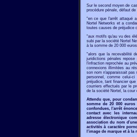
Sur le second moyen de cassa
procédure pénale, défaut de
"en ce que l'arrêt attaqué a
Nortel Networks et a conda
toutes causes de préjudice 
"aux motifs qu'au vu des él
subi par la société Nortel N
à la somme de 20 000 euros 
"alors que la recevabilité 
juridictions pénales repose
l'infraction reprochée au pré
connexions illimitées au rés
son nom n'apparaissait pas s
personnel, comme celui-ci 
préjudice, tant financier qu
courriers effectués par le pr
de la société Nortel, la cour
Attendu que, pour condamn
somme de 20 000 euros à
confondues, l'arrêt énonc
contact avec les internau
adresse électronique com
association du nom d'une
activités à caractère por
l'image de marque et à la r