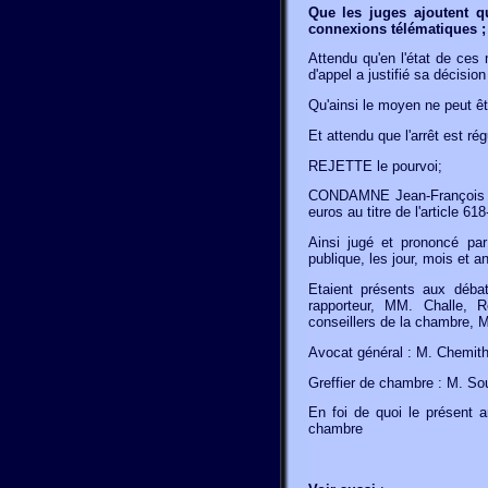
Que les juges ajoutent q
connexions télématiques ;
Attendu qu'en l'état de ces 
d'appel a justifié sa décision
Qu'ainsi le moyen ne peut êtr
Et attendu que l'arrêt est rég
REJETTE le pourvoi;
CONDAMNE Jean-François X.
euros au titre de l'article 6
Ainsi jugé et prononcé pa
publique, les jour, mois et a
Etaient présents aux débat
rapporteur, MM. Challe,
conseillers de la chambre, 
Avocat général : M. Chemith
Greffier de chambre : M. So
En foi de quoi le présent ar
chambre