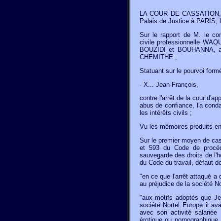
LA COUR DE CASSATION, C
Palais de Justice à PARIS, le
Sur le rapport de M. le co
civile professionnelle WAQ
BOUZIDI et BOUHANNA, avoc
CHEMITHE ;
Statuant sur le pourvoi formé
- X... Jean-François,
contre l'arrêt de la cour d'
abus de confiance, l'a con
les intérêts civils ;
Vu les mémoires produits e
Sur le premier moyen de cass
et 593 du Code de procéd
sauvegarde des droits de l'
du Code du travail, défaut d
"en ce que l'arrêt attaqué a
au préjudice de la société N
"aux motifs adoptés que Je
société Nortel Europe il ava
avec son activité salariée 
érotique ou pornographique