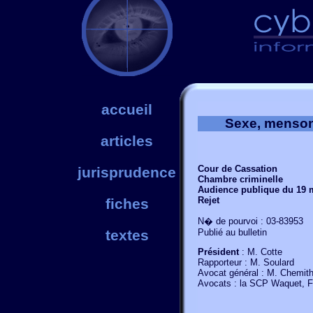
accueil
Sexe, mensong
articles
Cour de Cassation
jurisprudence
Chambre criminelle
Audience publique du 19 
Rejet
fiches
N� de pourvoi : 03-83953
Publié au bulletin
textes
Président
: M. Cotte
Rapporteur : M. Soulard
Avocat général : M. Chemit
Avocats : la SCP Waquet, F