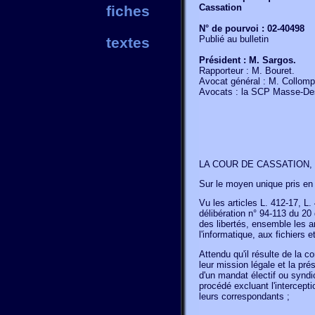
Cassation
fiches
N° de pourvoi : 02-40498
Publié au bulletin
textes
Président : M. Sargos.
Rapporteur : M. Bouret.
Avocat général : M. Collomp
Avocats : la SCP Masse-Des
LA COUR DE CASSATION, CH
Sur le moyen unique pris en
Vu les articles L. 412-17, L. 
délibération n° 94-113 du 20
des libertés, ensemble les ar
l'informatique, aux fichiers et
Attendu qu'il résulte de la
leur mission légale et la prés
d'un mandat électif ou syndic
procédé excluant l'intercepti
leurs correspondants ;