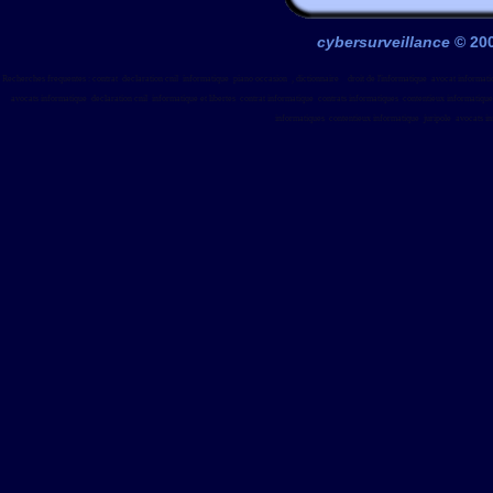
cybersurveillance
© 20
,
Recherches frequentes : contrat
declaration cnil
informatique
piano occasion
,
dictionnaire
droit de l'informatique
avocat informati
avocats informatique
declaration cnil
informatique et libertes
contrat informatique
contrats informatiques
contentieux informatique
informatiques
contentieux informatique
juripole
avocats i