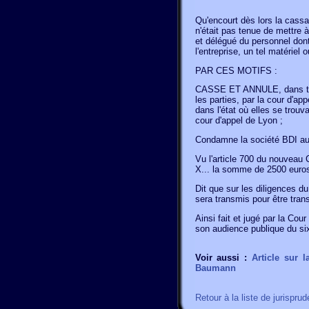
Qu'encourt dès lors la cassat
n'était pas tenue de mettre à
et délégué du personnel dont
l'entreprise, un tel matériel 
PAR CES MOTIFS :
CASSE ET ANNULE, dans toute
les parties, par la cour d'a
dans l'état où elles se trouva
cour d'appel de Lyon ;
Condamne la société BDI au
Vu l'article 700 du nouveau
X... la somme de 2500 euros
Dit que sur les diligences du
sera transmis pour être trans
Ainsi fait et jugé par la Co
son audience publique du six
Voir aussi :
Article sur 
Baumann
Retour à la liste de jurispru