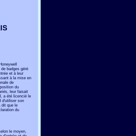
IS
 Honeywell
e de badges géré
trée et à leur
ssant à la mise en
onale de
sposition du
iés, leur faisait
, a été licencié le
 d'utiliser son
 dit que le
laration du
 selon le moyen,
e d'entrée et de