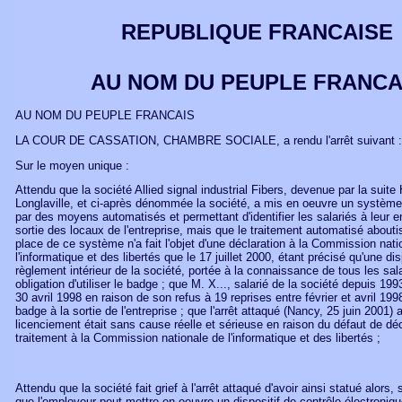
REPUBLIQUE FRANCAISE
AU NOM DU PEUPLE FRANCA
AU NOM DU PEUPLE FRANCAIS
LA COUR DE CASSATION, CHAMBRE SOCIALE, a rendu l'arrêt suivant :
Sur le moyen unique :
Attendu que la société Allied signal industrial Fibers, devenue par la suite
Longlaville, et ci-après dénommée la société, a mis en oeuvre un systèm
par des moyens automatisés et permettant d'identifier les salariés à leur en
sortie des locaux de l'entreprise, mais que le traitement automatisé abouti
place de ce système n'a fait l'objet d'une déclaration à la Commission nati
l'informatique et des libertés que le 17 juillet 2000, étant précisé qu'une di
règlement intérieur de la société, portée à la connaissance de tous les salar
obligation d'utiliser le badge ; que M. X..., salarié de la société depuis 1993
30 avril 1998 en raison de son refus à 19 reprises entre février et avril 1998
badge à la sortie de l'entreprise ; que l'arrêt attaqué (Nancy, 25 juin 2001) a
licenciement était sans cause réelle et sérieuse en raison du défaut de déc
traitement à la Commission nationale de l'informatique et des libertés ;
Attendu que la société fait grief à l'arrêt attaqué d'avoir ainsi statué alors,
que l'employeur peut mettre en oeuvre un dispositif de contrôle électroniqu