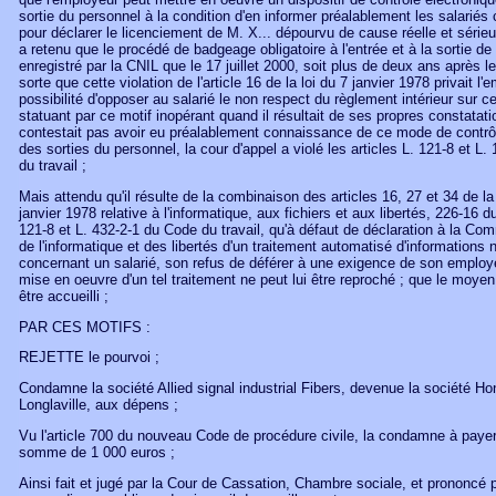
sortie du personnel à la condition d'en informer préalablement les salariés
pour déclarer le licenciement de M. X... dépourvu de cause réelle et sérieu
a retenu que le procédé de badgeage obligatoire à l'entrée et à la sortie de 
enregistré par la CNIL que le 17 juillet 2000, soit plus de deux ans après l
sorte que cette violation de l'article 16 de la loi du 7 janvier 1978 privait l'
possibilité d'opposer au salarié le non respect du règlement intérieur sur ce
statuant par ce motif inopérant quand il résultait de ses propres constatat
contestait pas avoir eu préalablement connaissance de ce mode de contrô
des sorties du personnel, la cour d'appel a violé les articles L. 121-8 et L
du travail ;
Mais attendu qu'il résulte de la combinaison des articles 16, 27 et 34 de la
janvier 1978 relative à l'informatique, aux fichiers et aux libertés, 226-16 
121-8 et L. 432-2-1 du Code du travail, qu'à défaut de déclaration à la Co
de l'informatique et des libertés d'un traitement automatisé d'informations
concernant un salarié, son refus de déférer à une exigence de son employe
mise en oeuvre d'un tel traitement ne peut lui être reproché ; que le moyen
être accueilli ;
PAR CES MOTIFS :
REJETTE le pourvoi ;
Condamne la société Allied signal industrial Fibers, devenue la société Ho
Longlaville, aux dépens ;
Vu l'article 700 du nouveau Code de procédure civile, la condamne à payer 
somme de 1 000 euros ;
Ainsi fait et jugé par la Cour de Cassation, Chambre sociale, et prononcé p