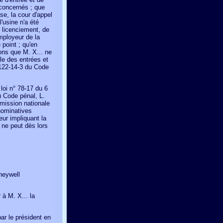
 concernés ; que
se, la cour d'appel
l'usine n'a été
e licenciement, de
employeur de la
 point ; qu'en
ions que M. X... ne
le des entrées et
. 122-14-3 du Code
 loi n° 78-17 du 6
du Code pénal, L.
mmission nationale
 nominatives
ur impliquant la
 ne peut dès lors
neywell
à M. X... la
ar le président en